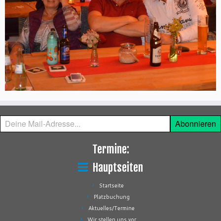
Deine
Abonnieren
Mail-
Adresse...
Termine:
Hauptseiten
Startseite
Platzbuchung
Aktuelles/Termine
Wir stellen uns vor