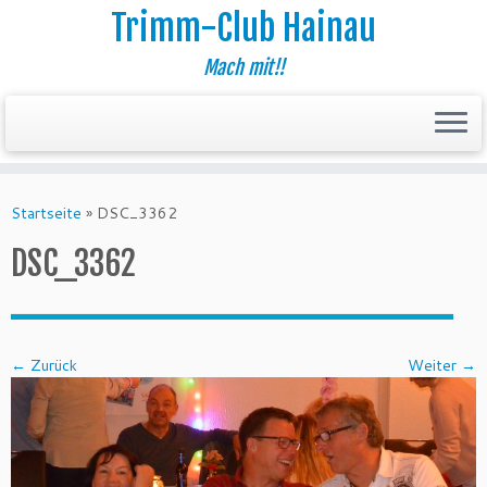
Trimm-Club Hainau
Mach mit!!
Zum
Inhalt
Startseite
»
DSC_3362
springen
DSC_3362
← Zurück
Weiter →