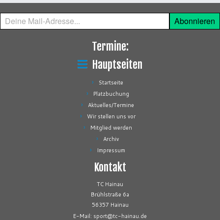
Deine
Abonnieren
Mail-
Adresse...
Termine:
Hauptseiten
Startseite
Platzbuchung
Aktuelles/Termine
Wir stellen uns vor
Mitglied werden
Archiv
Impressum
Kontakt
TC Hainau
Brühlstraße 6a
56357 Hainau
E-Mail: sport@tc-hainau.de