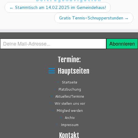
←
Stammtisch am 14.02.2025 im Gemeindehaus!
Gratis Tennis-Schnupperstunden
→
Deine
Abonnieren
Mail-
Adresse...
Termine:
Hauptseiten
Startseite
Platzbuchung
Aktuelles/Termine
Wir stellen uns vor
Mitglied werden
Archiv
Impressum
Kontakt